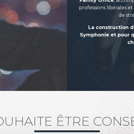
Family Office
, accomp
professions libérales et
de str
La construction 
Symphonie et pour que
ch
OUHAITE ÊTRE CONS