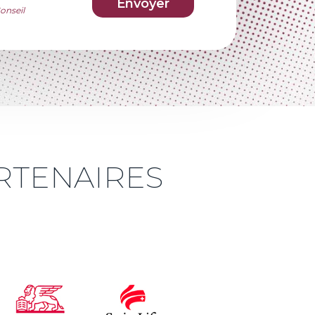
onseil
RTENAIRES
g