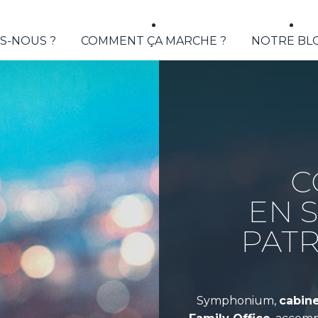
S-NOUS ?
COMMENT ÇA MARCHE ?
NOTRE BL
C
EN 
PAT
Symphonium,
cabine